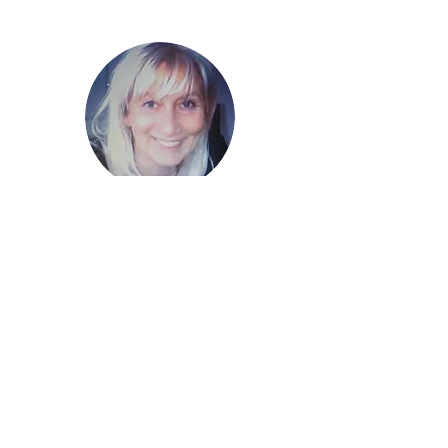
Lass uns im Kontakt bleiben
©2024 by Susanne Benzing -
www.deine-W
e i b l i c h