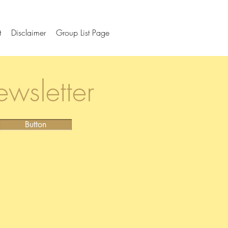
t
Disclaimer
Group List Page
wsletter
Button