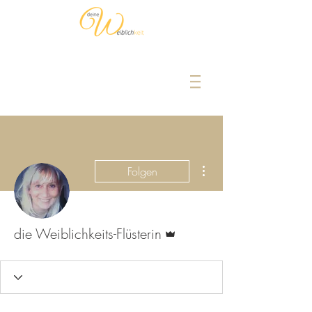
Weitere Optionen
Folgen
Administrator
die Weiblichkeits-Flüsterin